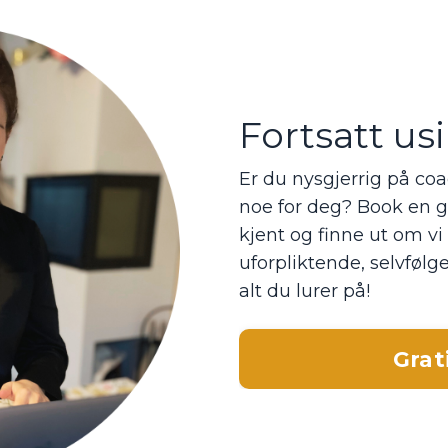
Fortsatt us
Er du nysgjerrig på co
noe for deg? Book en gr
kjent og finne ut om vi
uforpliktende, selvfølg
alt du lurer på!
Grat