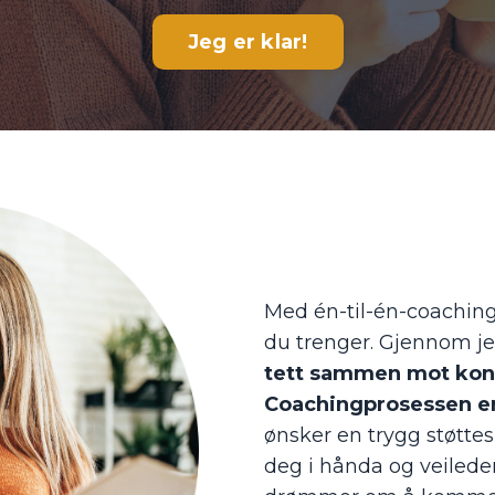
Jeg er klar!
Med én-til-én-coaching
du trenger. Gjennom je
tett sammen mot konk
Coachingprosessen e
ønsker en trygg støttes
deg i hånda og veileder 