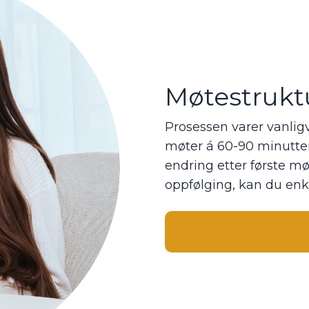
Møtestrukt
Prosessen varer vanligv
møter á 60-90 minutter.
endring etter første mø
oppfølging, kan du enke