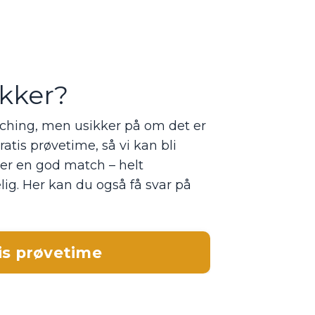
ikker?
aching, men usikker på om det er
atis prøvetime, så vi kan bli
 er en god match – helt
elig. Her kan du også få svar på
is prøvetime